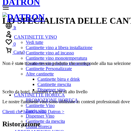
DATRON
LO SPECIALISTA DELLE CAN
It
CANTINETTE VINO
Vedi tutte
0
Cantinette vino a libera installazione
Cart
0
Cantinette vino ad incasso
Cantinette vino monotemperatura
Non è stato trovato nessun prodotto che corrisponde alla tua selezione
Cantinette vino doppia temperatura
Cantinette Personalizzate
Altre cantinette
Cantinette birra e drink
Cantinette mescita
Dispenser vino
Scelto da hotel, ristoranti e yacht di alto livello
CANTINETTE HORECA
PROMOZIONE HORECA
Le nostre cantinette vino sono utilizzate in contesti professionali dove 
Cantinette Vino
Parete vino
Clienti che hanno scelto Datron >
Dispenser Vino
Cantinette da mescita
Ristorazione
Guida Horeca