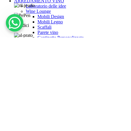
ARREDAMENTO VINO
Laboratorio delle idee
Wine Lounge
Mobili Design
Mobili Legno
Scaffali
Parete vino
Cantinette Personalizzate
ALTRI PRODOTTI
Dispenser Vino
Macchine Ghiaccio
Frighi Salumi e Formaggi
Frigoriferi sottotop
Accessori
It
Account
CERCA
Wishlist
0
Cart
0