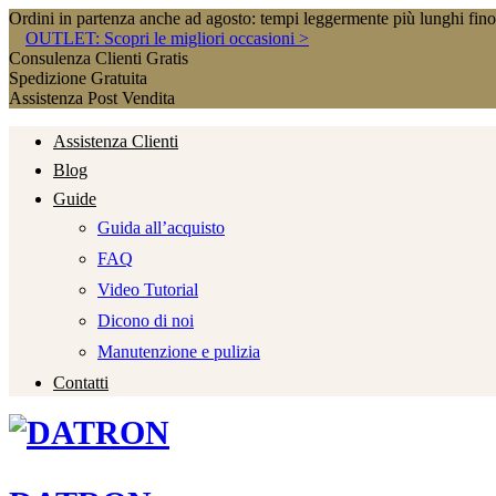
Ordini in partenza anche ad agosto: tempi leggermente più lunghi fin
OUTLET: Scopri le migliori occasioni >
Consulenza Clienti Gratis
Spedizione Gratuita
Assistenza Post Vendita
Assistenza Clienti
Blog
Guide
Guida all’acquisto
FAQ
Video Tutorial
Dicono di noi
Manutenzione e pulizia
Contatti