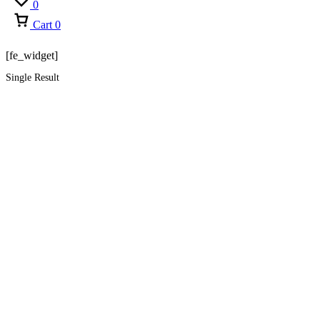
0
Cart
0
[fe_widget]
Single Result