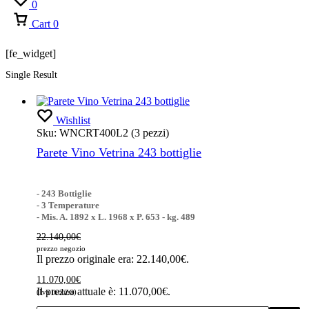
0
Cart
0
[fe_widget]
Single Result
Wishlist
Sku:
WNCRT400L2 (3 pezzi)
Parete Vino Vetrina 243 bottiglie
- 243 Bottiglie
- 3 Temperature
- Mis. A. 1892 x L. 1968 x P. 653 - kg. 489
22.140,00
€
prezzo negozio
Il prezzo originale era: 22.140,00€.
11.070,00
€
Il prezzo attuale è: 11.070,00€.
(Iva inclusa)